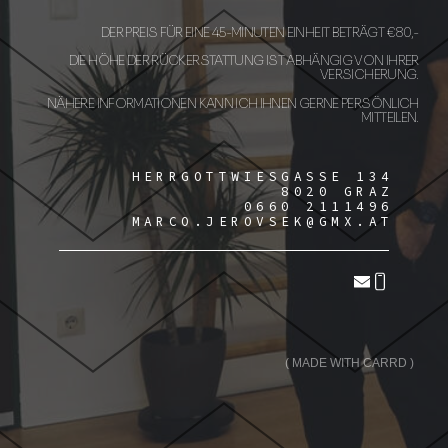
DER PREIS FÜR EINE 45-MINUTEN EINHEIT BETRÄGT € 80,-
DIE HÖHE DER RÜCKERSTATTUNG IST ABHÄNGIG VON IHRER
VERSICHERUNG.
NÄHERE INFORMATIONEN KANN ICH IHNEN GERNE PERSÖNLICH
MITTEILEN.
HERRGOTTWIESGASSE 134
8020 GRAZ
0660 2111496
MARCO.JEROVSEK@GMX.AT
MADE WITH CARRD